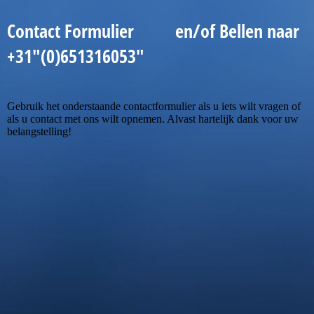
Contact Formulier en/of Bellen naar
+31"(0)651316053"
Gebruik het onderstaande contactformulier als u iets wilt vragen of
als u contact met ons wilt opnemen. Alvast hartelijk dank voor uw
belangstelling!