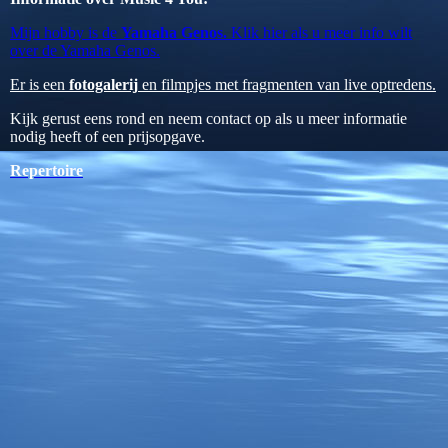
Mijn hobby is de
Yamaha Genos.
Klik hier als u meer info wilt
over de Yamaha Genos.
Er is een
fotogalerij
en filmpjes met fragmenten van live optredens.
Kijk gerust eens rond en neem contact op als u meer informatie
nodig heeft of een prijsopgave.
Repertoire