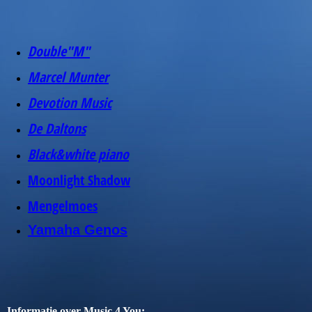
Double"M"
Marcel Munter
Devotion Music
De Daltons
Black&white piano
Moonlight Shadow
Mengelmoes
Yamaha Genos
Informatie over Music 4 You: