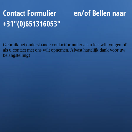
Contact Formulier en/of Bellen naar
+31"(0)651316053"
Gebruik het onderstaande contactformulier als u iets wilt vragen of
als u contact met ons wilt opnemen. Alvast hartelijk dank voor uw
belangstelling!